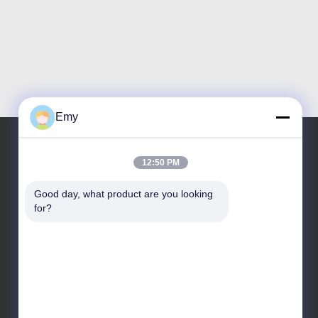
Emy
12:50 PM
우리 주소
Good day, what product are you looking 
주소
for?
6, SHENGRONG 도로, 푸동 지역이 SHANGHAI 어떤
88, P.R.C를 구축하지 못한 RM304
전화
86-021-50805885