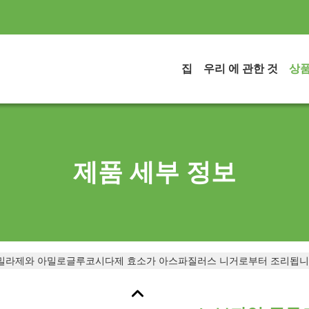
집
우리 에 관한 것
상
제품 세부 정보
밀라제와 아밀로글루코시다제 효소가 아스파질러스 니거로부터 조리됩