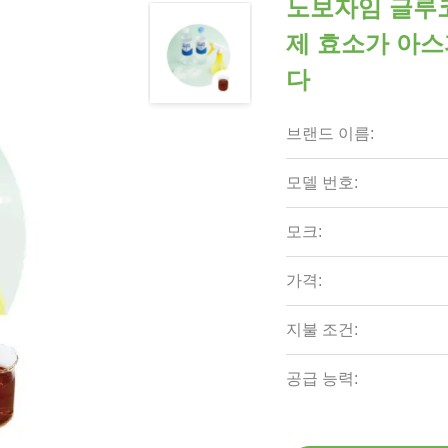
노보자임 글루
제 효소가 아
다
브랜드 이름:
모델 번호:
모크:
가격:
지불 조건:
공급 능력: