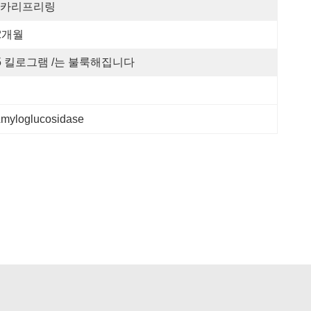
카리프리링
2개월
5 킬로그램 /는 불룩해집니다
myloglucosidase