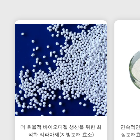
더 효율적 바이오디젤 생산을 위한 최
연속적인
적화 리파아제(지방분해 효소)
질분해효