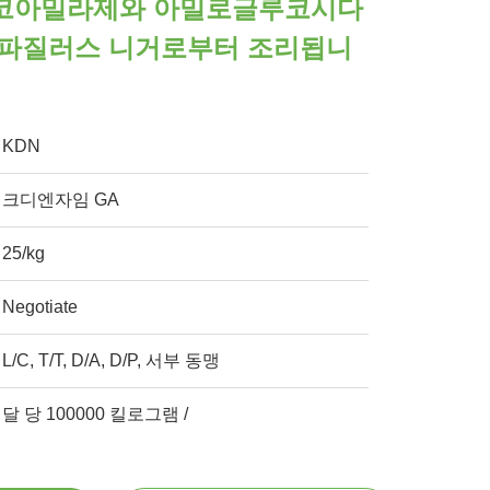
코아밀라제와 아밀로글루코시다
스파질러스 니거로부터 조리됩니
KDN
크디엔자임 GA
25/kg
Negotiate
L/C, T/T, D/A, D/P, 서부 동맹
달 당 100000 킬로그램 /