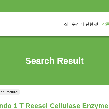
집
우리 에 관한 것
상
Search Result
Manufacturer
ndo 1 T Reesei Cellulase Enzyme 