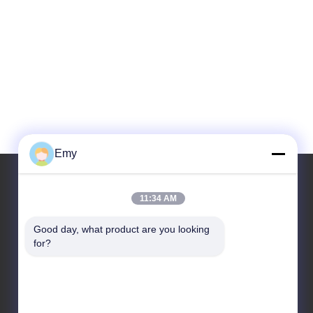
Emy
11:34 AM
우리 주소
Good day, what product are you looking 
주소
for?
6, SHENGRONG 도로, 푸동 지역이 SHANGHAI 어떤
88, P.R.C를 구축하지 못한 RM304
전화