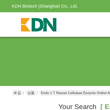
KDN Biotech (Shanghai) Co., Ltd.
집
상품
Endo 1 T Reesei Cellulase Enzyme Online 
Your Search
[ E