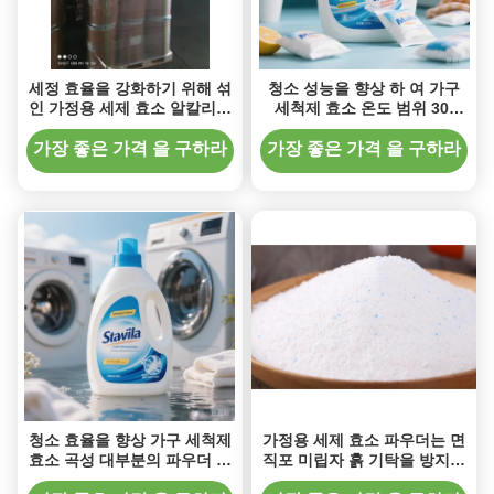
세정 효율을 강화하기 위해 섞
청소 성능을 향상 하 여 가구
인 가정용 세제 효소 알칼리성
세척제 효소 온도 범위 30-
프로테아제 / 리파아제(지방분
60°C 무료 샘플
해 효소) / 아밀라아제
가장 좋은 가격 을 구하라
가장 좋은 가격 을 구하라
청소 효율을 향상 가구 세척제
가정용 세제 효소 파우더는 면
효소 곡성 대부분의 파우더 세
직포 미립자 흙 기탁을 방지합
척제와 호환
니다