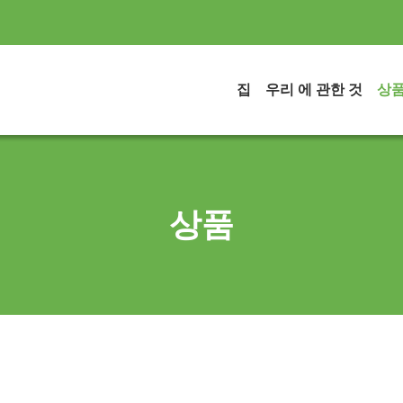
집
우리 에 관한 것
상
상품