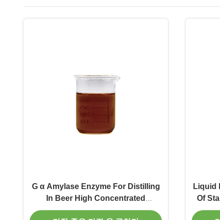
G α Amylase Enzyme For Distilling
Liquid
In Beer High Concentrated
Of St
Desizing