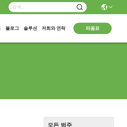
따옴표
품
블로그
솔루션
저희와 연락
모든 범주