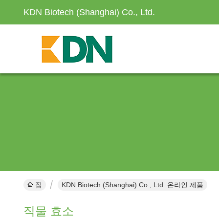
KDN Biotech (Shanghai) Co., Ltd.
집
KDN Biotech (Shanghai) Co., Ltd. 온라인 제품
직물 효소