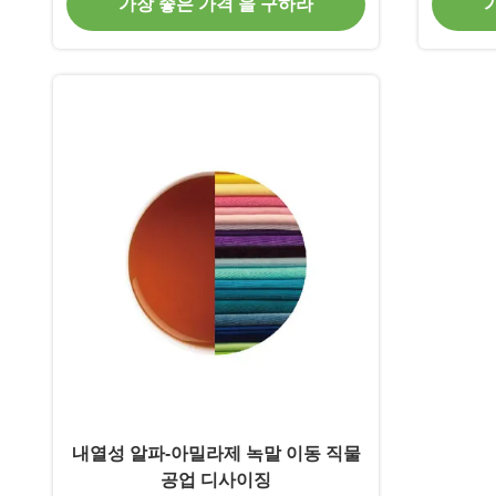
가장 좋은 가격 을 구하라
내열성 알파-아밀라제 녹말 이동 직물
공업 디사이징