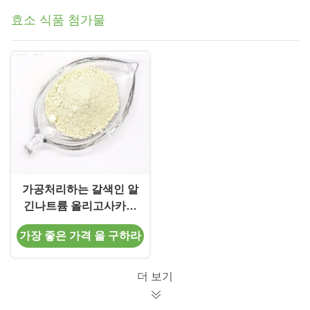
효소 식품 첨가물
가공처리하는 갈색인 알
긴나트륨 올리고사카라
이드를 위한 알기네이트
가장 좋은 가격 을 구하라
리아제 효소 식품 첨가
물
더 보기