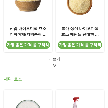
산업 바이오디젤 효소
촉매 생산 바이오디젤
리파아제(지방분해 효
효소 메탄올 관대한 리
소) 촉매제 CAS 9001-
파아제(지방분해 효소)
가장 좋은 가격 을 구하라
가장 좋은 가격 을 구하라
62-1
더 보기
세대 효소