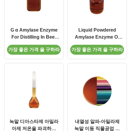
G α Amylase Enzyme
Liquid Powdered
For Distilling In Beer
Amylase Enzyme Of
High Concentrated
Starch Desizing
가장 좋은 가격 을 구하라
가장 좋은 가격 을 구하라
Desizing
Soften Denim
녹말 디아스타제 아밀라
내열성 알파-아밀라제
아제 저온을 파괴하는
녹말 이동 직물공업 디