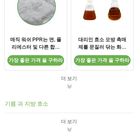
매직 워쉬 PPR는 면, 폴
대리인 효소 모방 촉매
리에스터 및 다른 합성
제를 문질러 닦는 화학
섬유에 인디고 염료가
을 씻는 복합 저온
가장 좋은 가격 을 구하라
가장 좋은 가격 을 구하라
재배포되는 것을 방지합
니다.
더 보기
기름 과 지방 효소
더 보기