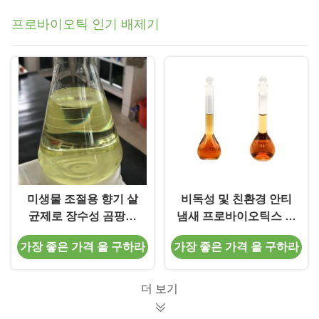
프로바이오틱 인기 배제기
미생물 조절용 향기 살
비독성 및 친환경 안티
균제로 장수성 곰팡이
냄새 프로바이오틱스 냄
냄새 제거
새 제거자 고객 요구 사
가장 좋은 가격 을 구하라
가장 좋은 가격 을 구하라
항에 대한 효소 처리
더 보기