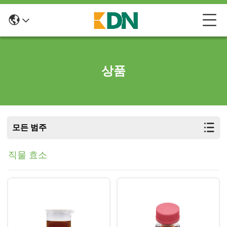
상품
모든 범주
직물 효소