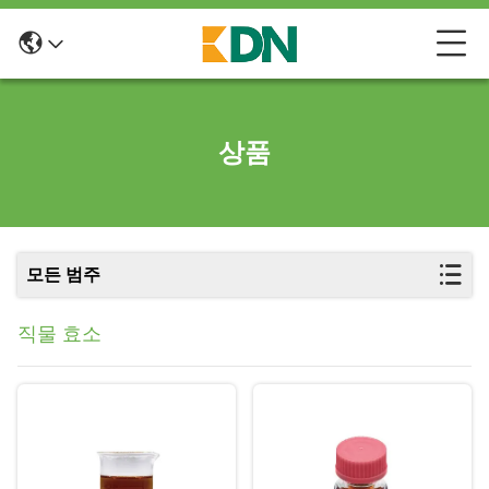
상품
모든 범주
직물 효소