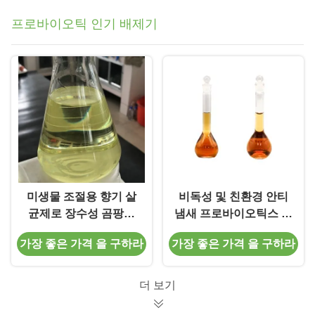
프로바이오틱 인기 배제기
미생물 조절용 향기 살
비독성 및 친환경 안티
균제로 장수성 곰팡이
냄새 프로바이오틱스 냄
냄새 제거
새 제거자 고객 요구 사
가장 좋은 가격 을 구하라
가장 좋은 가격 을 구하라
항에 대한 효소 처리
더 보기