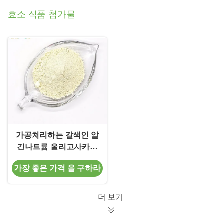
효소 식품 첨가물
가공처리하는 갈색인 알
긴나트륨 올리고사카라
이드를 위한 알기네이트
가장 좋은 가격 을 구하라
리아제 효소 식품 첨가
물
더 보기