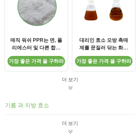
매직 워쉬 PPR는 면, 폴
대리인 효소 모방 촉매
리에스터 및 다른 합성
제를 문질러 닦는 화학
섬유에 인디고 염료가
을 씻는 복합 저온
가장 좋은 가격 을 구하라
가장 좋은 가격 을 구하라
재배포되는 것을 방지합
니다.
더 보기
기름 과 지방 효소
더 보기