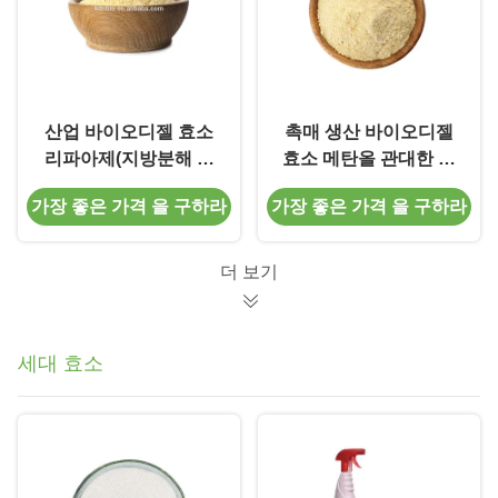
산업 바이오디젤 효소
촉매 생산 바이오디젤
리파아제(지방분해 효
효소 메탄올 관대한 리
소) 촉매제 CAS 9001-
파아제(지방분해 효소)
가장 좋은 가격 을 구하라
가장 좋은 가격 을 구하라
62-1
더 보기
세대 효소