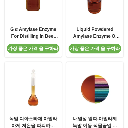
G α Amylase Enzyme
Liquid Powdered
For Distilling In Beer
Amylase Enzyme Of
High Concentrated
Starch Desizing
가장 좋은 가격 을 구하라
가장 좋은 가격 을 구하라
Desizing
Soften Denim
녹말 디아스타제 아밀라
내열성 알파-아밀라제
아제 저온을 파괴하는
녹말 이동 직물공업 디