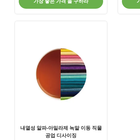
가장 좋은 가격 을 구하라
내열성 알파-아밀라제 녹말 이동 직물
공업 디사이징