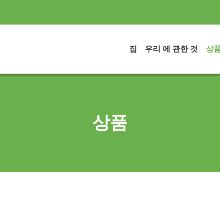
집
우리 에 관한 것
상
상품