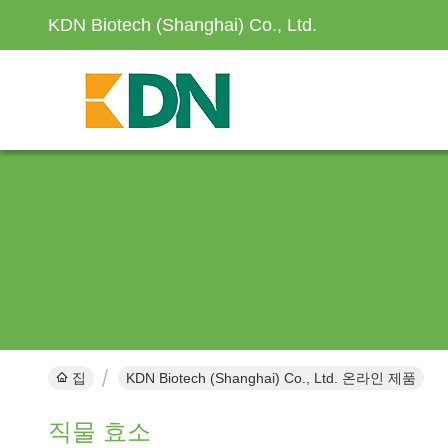
KDN Biotech (Shanghai) Co., Ltd.
집
KDN Biotech (Shanghai) Co., Ltd. 온라인 제품
직물 효소