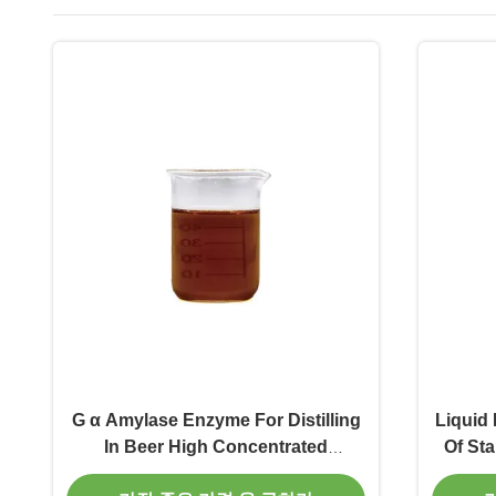
G α Amylase Enzyme For Distilling
Liquid
In Beer High Concentrated
Of St
Desizing