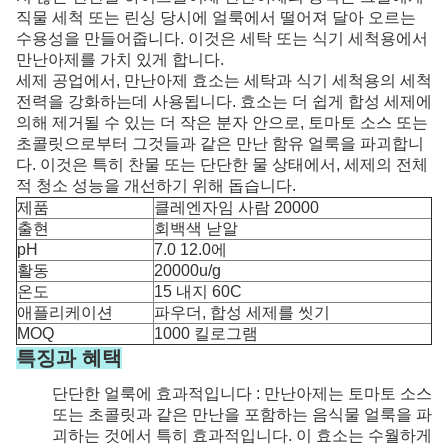
직물 세척 또는 린싱 당시에 얼룩에서 떨어져 달아 오르는
수용성을 만들어줍니다. 이것은 세탁 또는 식기 세척용에서
만난아제를 가치 있게 합니다.
세제 공업에서, 만난아제 효소는 세탁과 식기 세척용의 세척
전력을 강화하는데 사용됩니다. 효소는 더 쉽게 합성 세제에
의해 제거될 수 있는 더 작은 분자 안으로, 토마토 소스 또는
초콜릿으로부터 그것들과 같은 만난 함유 얼룩을 파괴합니
다. 이것은 특히 찬물 또는 단단한 물 상태에서, 세제의 전체
적 청소 성능을 개선하기 위해 돕습니다.
제품
클레엔자임 사람 20000
출현
회백색 낟알
pH
7.0 12.0에
활동
20000u/g
온도
15 내지 60C
애플리케이션
파우더, 합성 세제를 씻기
MOQ
1000 킬로그램
특징과 혜택
단단한 얼룩에 효과적입니다 : 만난아제는 토마토 소스
또는 초콜릿과 같은 만난을 포함하는 음식물 얼룩을 파
괴하는 것에서 특히 효과적입니다. 이 효소는 수월하게