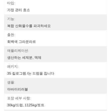
타입:
가정 관리 효소
기능:
복합 산화물수를 파괴하세요
출현:
회백색 그라운라르
애플리케이션:
생산하는 세제분, 액체
패키지:
35 킬로그램 /는 드럼을 칩니다
샘플:
아바이리러블
포장 세부 사항:
30kg/드럼, 1125kg/토트