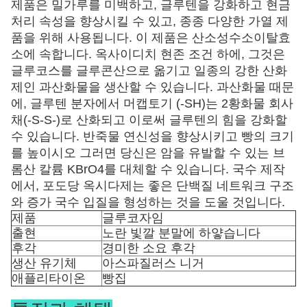
제품은 밀가루를 미백하고, 글루텐을 강화하고 현금
처리 속성을 향상시킬 수 있고, 종종 다양한 가열 제
품을 위해 사용됩니다. 이 제품은 산소성수소이탈효
소에 속합니다. 옥사이디치 현존 조건 하에, 그것은
글루코스를 글루콘산으로 옮기고 일종의 강한 산화
제인 과산화물을 생산할 수 있습니다. 과산화물 때문
에, 글루텐 분자에서 머캡토기 (-SH)는 2황화물 회사
채(-S-S-)로 산화되고 이로써 글루텐의 힘을 강화할
수 있습니다. 반죽물 연신성을 향상시키고 빵의 크기
를 높이시오 그러면 당신은 암을 유발할 수 있는 브
롬산 칼륨 KBrO4를 대체할 수 있습니다. 국수 제작
에서, 포도당 옥시다제는 좋은 단백질 네트워크 구조
와 증가 국수 입질을 형성하는 것을 도울 것입니다.
제품
글루코자임
출현
노란 빛깔 분말에 하얗습니다
후각
경미한 소요 후각
생산 유기체
아스파질러스 니거
애플리타이온
빵집