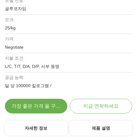
모델 번호:
글루코자임
모크:
25/kg
가격:
Negotiate
지불 조건:
L/C, T/T, D/A, D/P, 서부 동맹
공급 능력:
달 당 100000 킬로그램 /
가장 좋은 가격 을 구하라
지금 연락하세요
자세한 정보
제품 설명