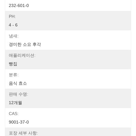
232-601-0
PH:
4 - 6
냄새:
경미한 소요 후각
애플리케이션:
빵집
분류:
음식 효소
판매 수명:
12개월
CAS:
9001-37-0
포장 세부 사항: