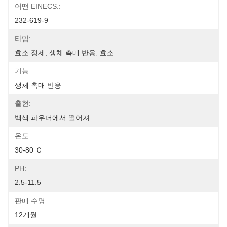
어떤 EINECS.:
232-619-9
타입:
효소 정제, 생체 촉매 반응, 효소
기능:
생체 촉매 반응
출현:
백색 파우더에서 떨어져
온도:
30-80 Ｃ
PH:
2.5-11.5
판매 수명:
12개월