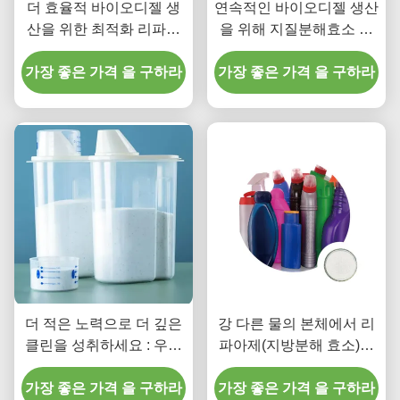
더 효율적 바이오디젤 생
연속적인 바이오디젤 생산
산을 위한 최적화 리파아
을 위해 지질분해효소 기
제(지방분해 효소)
반 원자로의 가능성을 조
가장 좋은 가격 을 구하라
가장 좋은 가격 을 구하라
사하기
더 적은 노력으로 더 깊은
강 다른 물의 본체에서 리
클린을 성취하세요 : 우리
파아제(지방분해 효소)에
의 리파아제(지방분해 효
의한 트리글리세리드의 가
소) 합성 세제는 당신을 위
가장 좋은 가격 을 구하라
가장 좋은 가격 을 구하라
수분해