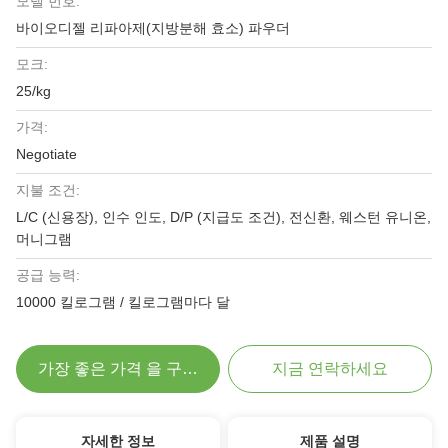
모델 번호:
바이오디젤 리파아제(지방분해 효소) 파우더
모크:
25/kg
가격:
Negotiate
지불 조건:
L/C (신용장), 인수 인도, D/P (지급도 조건), 전신환, 웨스턴 유니온,
머니그램
공급 능력:
10000 킬로그램 / 킬로그램마다 달
가장 좋은 가격 을 구하라
지금 연락하세요
자세한 정보
제품 설명