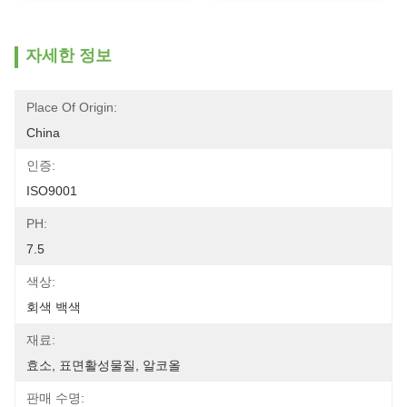
자세한 정보
Place Of Origin:
China
인증:
ISO9001
PH:
7.5
색상:
회색 백색
재료:
효소, 표면활성물질, 알코올
판매 수명: