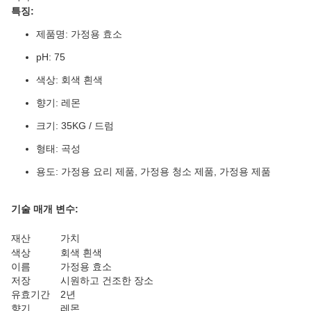
특징:
제품명: 가정용 효소
pH: 75
색상: 회색 흰색
향기: 레몬
크기: 35KG / 드럼
형태: 곡성
용도: 가정용 요리 제품, 가정용 청소 제품, 가정용 제품
기술 매개 변수:
재산
가치
색상
회색 흰색
이름
가정용 효소
저장
시원하고 건조한 장소
유효기간
2년
향기
레몬