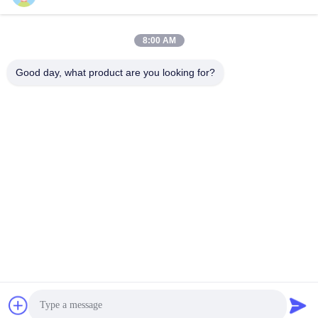
일 시간
8:00 AM
9:00-17:30
Good day, what product are you looking for?
우리 주소
주소
6, SHENGRONG 도로, 푸동 지역이 SHANGHAI 어떤 88, P.R.C를
구축하지 못한 RM304
전화
86-021-50805885
중국 좋은 품질 직물 효소 공급자. 저작권 -2026 KDN Biotech
(Shanghai) Co., Ltd. 모든 권리는 보호됩니다.
개인정보 보호 정책
|
사이트맵