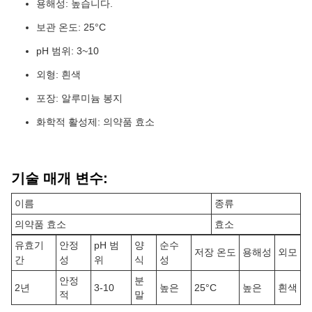
용해성: 높습니다.
보관 온도: 25°C
pH 범위: 3~10
외형: 흰색
포장: 알루미늄 봉지
화학적 활성제: 의약품 효소
기술 매개 변수:
이름
종류
의약품 효소
효소
유효기
안정
pH 범
양
순수
저장 온도
용해성
외모
간
성
위
식
성
안정
분
2년
3-10
높은
25°C
높은
흰색
적
말