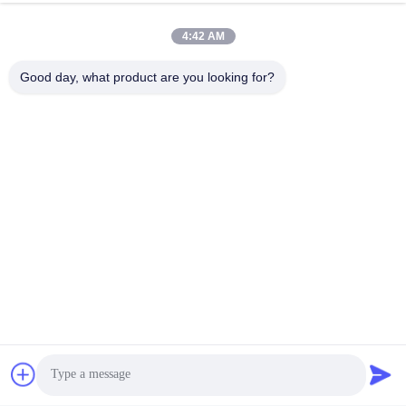
일 시간
4:42 AM
9:00-17:30
Good day, what product are you looking for?
우리 주소
주소
6, SHENGRONG 도로, 푸동 지역이 SHANGHAI 어떤 88, P.R.C를
구축하지 못한 RM304
전화
86-021-50805885
중국 좋은 품질 직물 효소 공급자. 저작권 -2026 KDN Biotech
(Shanghai) Co., Ltd. 모든 권리는 보호됩니다.
개인정보 보호 정책
|
사이트맵