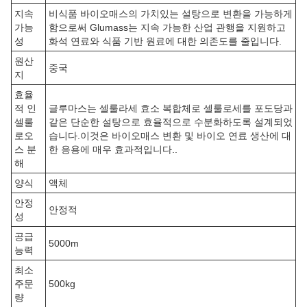
지속
비식품 바이오매스의 가치있는 설탕으로 변환을 가능하게
가능
함으로써 Glumass는 지속 가능한 산업 관행을 지원하고
성
화석 연료와 식품 기반 원료에 대한 의존도를 줄입니다.
원산
중국
지
효율
적 인
글루마스는 셀룰라세 효소 복합체로 셀룰로세를 포도당과
셀룰
같은 단순한 설탕으로 효율적으로 수분화하도록 설계되었
로오
습니다.이것은 바이오매스 변환 및 바이오 연료 생산에 대
스 분
한 응용에 매우 효과적입니다..
해
양식
액체
안정
안정적
성
공급
5000m
능력
최소
주문
500kg
량