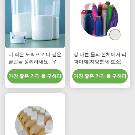
더 적은 노력으로 더 깊은
강 다른 물의 본체에서 리
클린을 성취하세요 : 우리
파아제(지방분해 효소)에
의 리파아제(지방분해 효
의한 트리글리세리드의 가
소) 합성 세제는 당신을 위
가장 좋은 가격 을 구하라
가장 좋은 가격 을 구하라
수분해
한 작업을 합니다