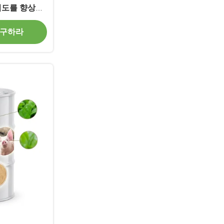
뢰도를 향상시
유 효소
 구하라