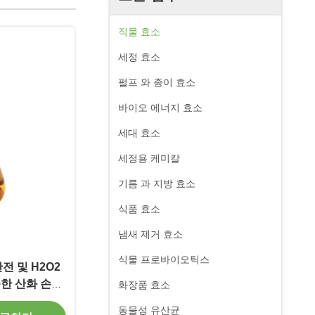
직물 효소
세정 효소
펄프 와 종이 효소
바이오 에너지 효소
세대 효소
세정용 케미칼
기름 과 지방 효소
식품 효소
냄새 제거 효소
식물 프로바이오틱스
전 및 H2O2
한 산화 손상
화장품 효소
하는
동물성 유산균