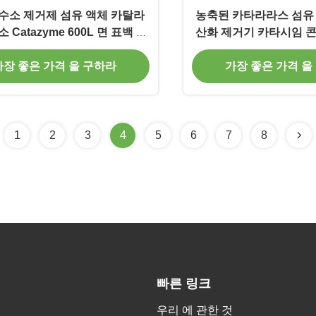
수소 제거제 섬유 액체 카탈라
농축된 카타라라스 섬유 
 Catazyme 600L 면 표백 잔
산화 제거기 카타시임 콘
여물 제거용
가장 좋은 가격 을 구하라
가장 좋은 가격 을
1
2
3
4
5
6
7
8
빠른 링크
우리 에 관한 것