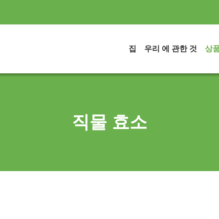
집
우리 에 관한 것
상
직물 효소