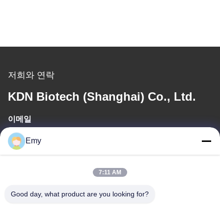
저희와 연락
KDN Biotech (Shanghai) Co., Ltd.
이메일
panxy@vlandgroup.com
Emy
일 시간
7:11 AM
9:00-17:30
Good day, what product are you looking for?
우리 주소
주소