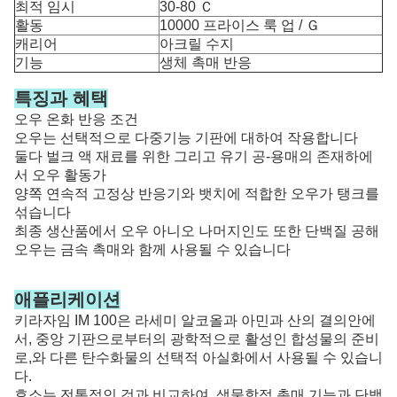
최적 임시
30-80 Ｃ
활동
10000 프라이스 룩 업 / Ｇ
캐리어
아크릴 수지
기능
생체 촉매 반응
특징과 혜택
오우 온화 반응 조건
오우는 선택적으로 다중기능 기판에 대하여 작용합니다
둘다 벌크 액 재료를 위한 그리고 유기 공-용매의 존재하에
서 오우 활동가
양쪽 연속적 고정상 반응기와 뱃치에 적합한 오우가 탱크를
섞습니다
최종 생산품에서 오우 아니오 나머지인도 또한 단백질 공해
오우는 금속 촉매와 함께 사용될 수 있습니다
애플리케이션
키라자임 IM 100은 라세미 알코올과 아민과 산의 결의안에
서, 중앙 기판으로부터의 광학적으로 활성인 합성물의 준비
로,와 다른 탄수화물의 선택적 아실화에서 사용될 수 있습니
다.
효소는 전통적인 것과 비교하여, 생물학적 촉매 기능과 단백