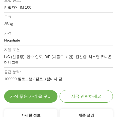
모델 번호:
키랄자임 IM 100
모크:
25/kg
가격:
Negotiate
지불 조건:
L/C (신용장), 인수 인도, D/P (지급도 조건), 전신환, 웨스턴 유니온,
머니그램
공급 능력:
100000 킬로그램 / 킬로그램마다 달
가장 좋은 가격 을 구하라
지금 연락하세요
자세한 정보
제품 설명