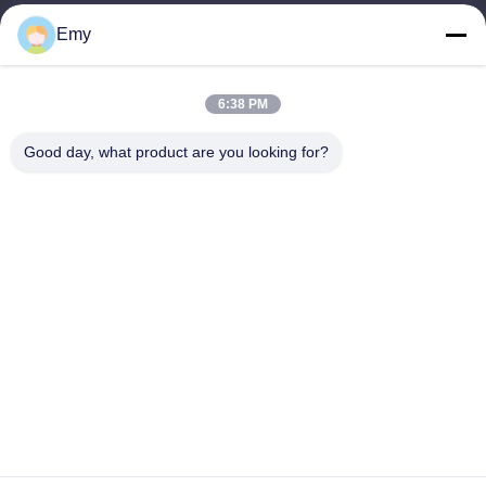
panxy@vlandgroup.com
Emy
일 시간
6:38 PM
9:00-17:30
Good day, what product are you looking for?
우리 주소
주소
6, SHENGRONG 도로, 푸동 지역이 SHANGHAI 어떤 88, P.R.C를
구축하지 못한 RM304
전화
86-021-50805885
중국 좋은 품질 직물 효소 공급자. 저작권 -2026 KDN Biotech