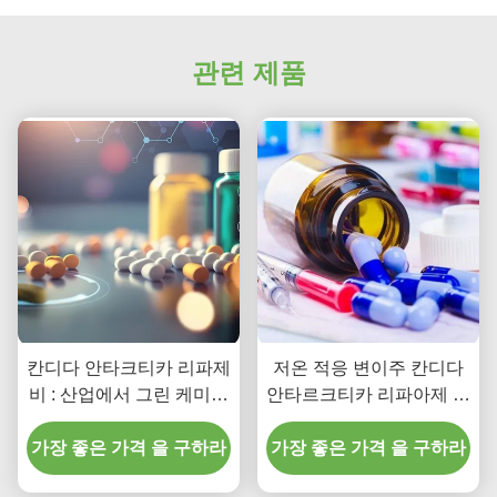
관련 제품
칸디다 안타크티카 리파제
저온 적응 변이주 칸디다
비 : 산업에서 그린 케미스
안타르크티카 리파아제 효
트리를 위한 지속적인 해
소 비로 당신의 산업 공정
가장 좋은 가격 을 구하라
결책
가장 좋은 가격 을 구하라
을 업그레이드하세요