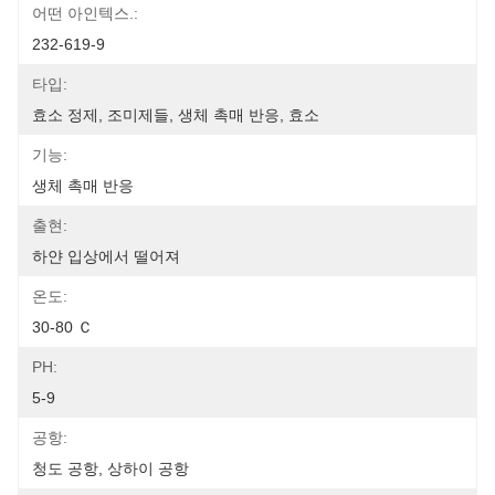
어떤 아인텍스.:
232-619-9
타입:
효소 정제, 조미제들, 생체 촉매 반응, 효소
기능:
생체 촉매 반응
출현:
하얀 입상에서 떨어져
온도:
30-80 Ｃ
PH:
5-9
공항:
청도 공항, 상하이 공항