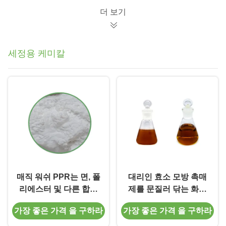
더 보기
세정용 케미칼
매직 워쉬 PPR는 면, 폴
대리인 효소 모방 촉매
리에스터 및 다른 합성
제를 문질러 닦는 화학
섬유에 인디고 염료가
을 씻는 복합 저온
가장 좋은 가격 을 구하라
가장 좋은 가격 을 구하라
재배포되는 것을 방지합
니다.