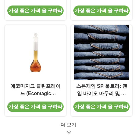
님 탈색을 위한 고성능
효소 (인디고 데님 세척
가장 좋은 가격 을 구하라
가장 좋은 가격 을 구하라
섬유 보조제
및 표백용)
에코마지크 클린프레이
스톤제임 SP 울트라: 젠
드 (Ecomagic
임 바이오 마무리 및 세
cleanfade) 는 실내 온
탁용 고급 셀룰라제
가장 좋은 가격 을 구하라
가장 좋은 가격 을 구하라
도에서 인디고 데인
(Indigo denim) 의 청소
와 온화한 생태 백제를
더 보기
위해 설계된 효소제품이