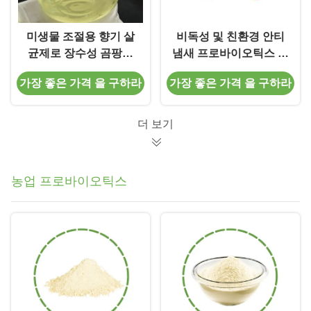
미생물 조절용 향기 살
비독성 및 친환경 안티
균제로 장수성 곰팡이
냄새 프로바이오틱스 냄
냄새 제거
새 제거자 고객 요구 사
가장 좋은 가격 을 구하라
가장 좋은 가격 을 구하라
항에 대한 효소 처리
더 보기
농업 프로바이오틱스