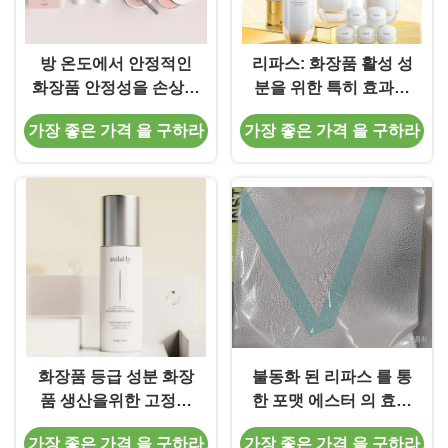
방 온도에서 안정적인
리파스: 화장품 활성 성
화장품 안정성을 손상시
분을 위한 특히 효과적
키지 않고 껍질을 벗기
인 바이오 촉매
가장 좋은 가격 을 구하라
가장 좋은 가격 을 구하라
기 위해 고정 된 리파스
화장품 등급 성분 화장
불동화 된 리파스 를 통
품 생산을위한 고정화
한 포맷 에스터 의 효소
리파제 원료
합성 및 그 재사용
가장 좋은 가격 을 구하라
가장 좋은 가격 을 구하라