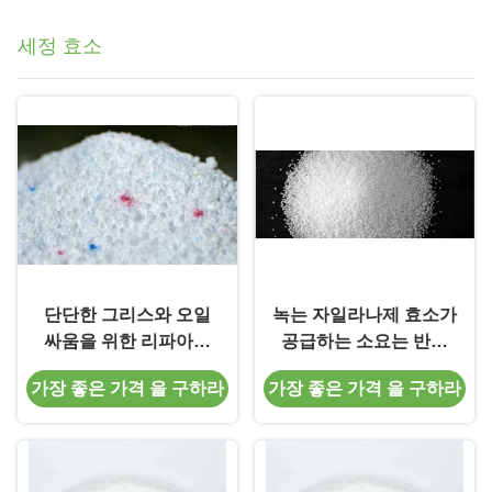
다.
세정 효소
단단한 그리스와 오일
녹는 자일라나제 효소가
싸움을 위한 리파아제
공급하는 소요는 반대
(지방분해 효소) 효소 세
영양학적 영향을 제거합
가장 좋은 가격 을 구하라
가장 좋은 가격 을 구하라
제
니다