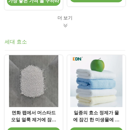
가장 좋은 가격 을 구하라
더 산업
더 보기
세대 효소
면화 팹에서 머스타드
일종의 효소 정제가 물
오일 얼룩 제거에 잠재
에 잠긴 한 미생물에 의
적으로 적용할 수 있는
해 생산한 과립 모양 알