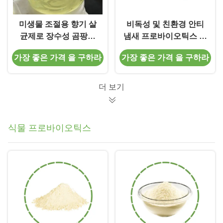
미생물 조절용 향기 살
비독성 및 친환경 안티
균제로 장수성 곰팡이
냄새 프로바이오틱스 냄
냄새 제거
새 제거자 고객 요구 사
가장 좋은 가격 을 구하라
가장 좋은 가격 을 구하라
항에 대한 효소 처리
더 보기
식물 프로바이오틱스