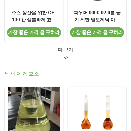
주스 생산을 위한 CE-
파우더 9000-92-4를 굽
100 산 셀룰라제 효소
기 위한 말토제닉 아밀
첨가물 셀룰라제 식품
라아제 효소 식품 첨가
가장 좋은 가격 을 구하라
가장 좋은 가격 을 구하라
등급
물
더 보기
냄새 제거 효소