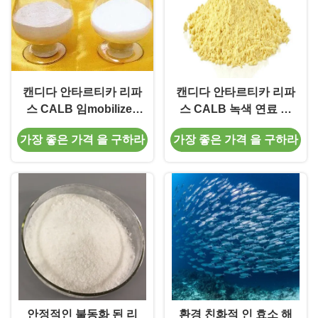
캔디다 안타르티카 리파
캔디다 안타르티카 리파
스 CALB 임mobilized
스 CALB 녹색 연료 및
Lipase Granule 의약
키랄 화학을 위한 효소
가장 좋은 가격 을 구하라
가장 좋은 가격 을 구하라
효소
안정적인 불동화 된 리
환경 친화적 인 효소 해