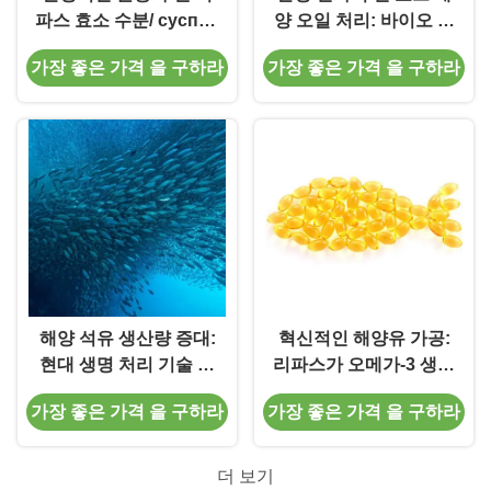
파스 효소 수분/ суспен
양 오일 처리: 바이오 카
션/ 용매 단계에서 특정
탈리시에서 움직이지 않
가장 좋은 가격 을 구하라
가장 좋은 가격 을 구하라
유기 반응의 바이오 촉
는 리파스 Novozym
매
435
해양 석유 생산량 증대:
혁신적인 해양유 가공:
현대 생명 처리 기술 에
리파스가 오메가-3 생산
서 리파스의 영향
의 미래를 어떻게 형성
가장 좋은 가격 을 구하라
가장 좋은 가격 을 구하라
하고 있는가
더 보기