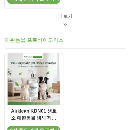
동물용 식품첨가물
더 보기
애완동물 프로바이오틱스
Airklean KDN01 생효
소 애완동물 냄새 제거
기 풀셀 발효 추출물 탈