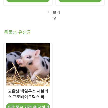
더 보기
동물성 유산균
고활성 백일루스 서블리
스 프로바이오틱스 파우
더 100억 CFU/g 식품용
가장 좋은 가격 을 구하라