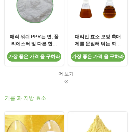
매직 워쉬 PPR는 면, 폴
대리인 효소 모방 촉매
리에스터 및 다른 합성
제를 문질러 닦는 화학
섬유에 인디고 염료가
을 씻는 복합 저온
가장 좋은 가격 을 구하라
가장 좋은 가격 을 구하라
재배포되는 것을 방지합
니다.
더 보기
기름 과 지방 효소