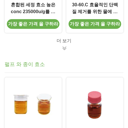
혼합된 세정 효소 높은
30-60.C 효율적인 단백
conc 235000u/g를 씻
질 제거를 위한 물에 녹
는 가루의 생물학적 효
는 세탁 효소
가장 좋은 가격 을 구하라
가장 좋은 가격 을 구하라
소 첨가제
더 보기
펄프 와 종이 효소