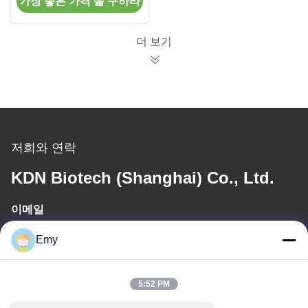
가장 좋은 가격 을 구하라
취 액체
더 보기
저희와 연락
KDN Biotech (Shanghai) Co., Ltd.
이메일
panxy@vlandgroup.com
Emy
일 시간
5:52 PM
9:00-17:30