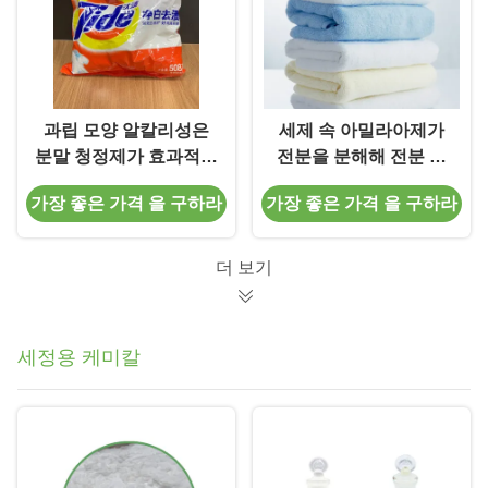
과립 모양 알칼리성은
세제 속 아밀라아제가
분말 청정제가 효과적으
전분을 분해해 전분 얼
로 땀 얼룩 핏자국 식품
룩을 쉽게 제거하는 친
가장 좋은 가격 을 구하라
가장 좋은 가격 을 구하라
단백질을 제거할 수 있
환경 세제 효소
도록 도와 줍니다
더 보기
세정용 케미칼