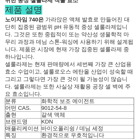
위한 중성 셀룰라제 직물 효소
제품 설명
노이자임 740은
가라앉은 액체 발효로 만들어진 대
단히 집중된 광범위 pH 유동적 중성 셀룰라제입니
다. 그것은 또한 중립적이 또는 약산성 생물학적 마
무리 과정과 데님 스톤-워싱에 사용하기 위해 설계됩
니다. 제품은 시장에 현재 가장 집중된 셀룰라제 중
하나입니다.
셀룰라제는
현재 판매량에서 세번째 가장 큰 산업용
효소 수업이고, 셀룰로오스 에탄올 산업이 성숙할 때
그리고 그렇다면 가장 큰 것이 될 가능성이 많습니
다. 셀룰라제는 또한 사실상 재활용 공장 셀 벽에 주
요 효소입니다.
분류
화학적 보조 에이전트
어떤 CAS.
9012-54-8
출현
갈색 액체
브랜드명
KDN
애플리케이션
바이오폴리슁 / 데님 세정
특징
환경적으로 우호적입니다