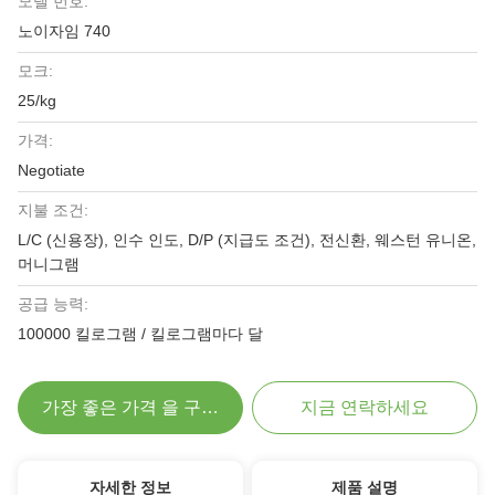
모델 번호:
노이자임 740
모크:
25/kg
가격:
Negotiate
지불 조건:
L/C (신용장), 인수 인도, D/P (지급도 조건), 전신환, 웨스턴 유니온,
머니그램
공급 능력:
100000 킬로그램 / 킬로그램마다 달
가장 좋은 가격 을 구하라
지금 연락하세요
자세한 정보
제품 설명