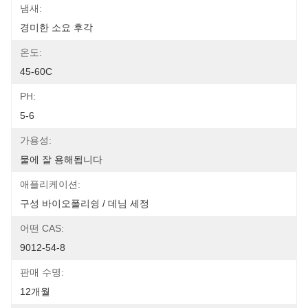
냄새:
경미한 소요 후각
온도:
45-60C
PH:
5-6
가용성:
물에 잘 용해됩니다
애플리케이션:
구성 바이오폴리슁 / 데님 세정
어떤 CAS:
9012-54-8
판매 수명:
12개월