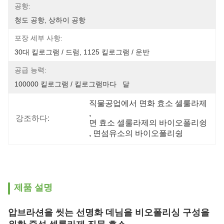
공항:
청도 공항, 상하이 공항
포장 세부 사항:
30대 킬로그램 / 드럼, 1125 킬로그램 / 운반
공급 능력:
100000 킬로그램 / 킬로그램마다   달
직물공업에서 면화 효소 셀룰라제
, 
강조하다:
면 효소 셀룰라제의 바이오폴리슁
, 
면섬유소의 바이오폴리슁
제품 설명
압브라션을 씻는 선명화 데님을 비오폴리싱 구성을