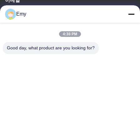
이메일
panxy@vlandgroup.com
Emy
일 시간
4:38 PM
9:00-17:30
Good day, what product are you looking for?
우리 주소
주소
6, SHENGRONG 도로, 푸동 지역이 SHANGHAI 어떤 88, P.R.C를
구축하지 못한 RM304
전화
86-021-50805885
중국 좋은 품질 직물 효소 공급자. 저작권 -2026 KDN Biotech