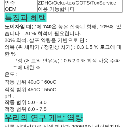
인증
ZDHC/Oeko-tex/GOTS/ToxService
OEM
이용 가능합니다
특징과 혜택
노이자임
때문에
740은
높은 집중된 형태, 10%에 있
습니다 - 20 % 희석이 필요합니다.
20% 희석, 살포 약량을 기반으로 면 :
의복 (위 세탁기 / 정면상 차기) : 0.3 1.5 % 로그에 대
한 %
구성 (제트와 연유동) : 0.5 2.0 % 최적 사용 주파
수에 대한 %
온도 :
-
작동 범위 40oC
60oC
-
적정 범위 45oC
55oC
pH :
작동 범위 5.0 - 8.0
적정 범위 6.0 - 7.5
우리의 연구 개발 역량
비록 상대적으로 신생 회사가 2005년에 설립되지만,