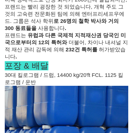
프랜드는 빨리 굉장한 것 되었습니다, 개혁 주도 그
것의 고숙련 전문화된 팀에 의해 엔터프리세프우에
드. 그룹은 석사 학위
로 26명의 철학 박사와 거의
300 동료들을
사용합니다
.
프랜드는
유럽과 다른 국제적 지적재산권 당국인 미
국으로부터의 12의 특허와
더불어, 차이나 내셔널 지
적 재산 관리 감독에 의해
232건 특허를
허가받았습
니다
.
포장 & 배달
30대 킬로그램 / 드럼, 14400 kg/20'ft FCL. 1125 킬
로그램 / 운반