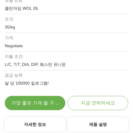
모델 번호:
클린자임 WOL 05
모크:
35/kg
가격:
Negotiate
지불 조건:
L/C, T/T, D/A, D/P, 웨스턴 유니온
공급 능력:
달 당 100000 킬로그램/
가장 좋은 가격 을 구하라
지금 연락하세요
자세한 정보
제품 설명