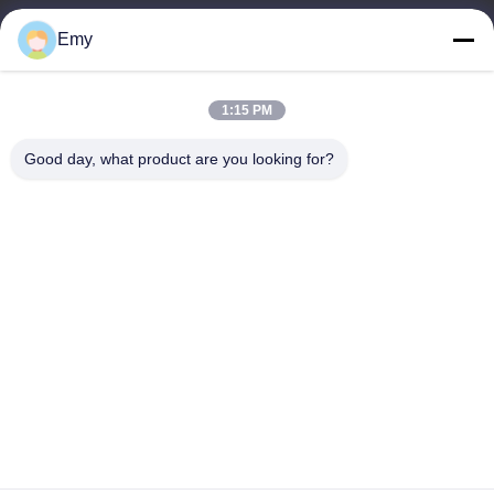
panxy@vlandgroup.com
Emy
일 시간
1:15 PM
9:00-17:30
Good day, what product are you looking for?
우리 주소
주소
6, SHENGRONG 도로, 푸동 지역이 SHANGHAI 어떤 88, P.R.C를
구축하지 못한 RM304
전화
86-021-50805885
중국 좋은 품질 직물 효소 공급자. 저작권 -2026 KDN Biotech