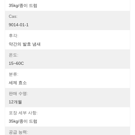
35kg/종이 드럼
Cas:
9014-01-1
후각:
약간의 발효 냄새
온도:
15~60C
분류:
세제 효소
판매 수명:
12개월
포장 세부 사항:
35kg/종이 드럼
공급 능력: