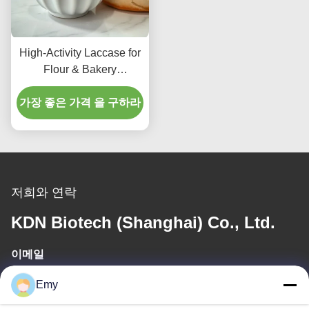
High-Activity Laccase for
Flour & Bakery
Improvement
가장 좋은 가격 을 구하라
저희와 연락
KDN Biotech (Shanghai) Co., Ltd.
이메일
panxy@vlandgroup.com
Emy