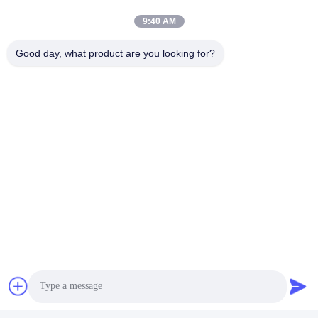
일 시간
9:40 AM
9:00-17:30
Good day, what product are you looking for?
우리 주소
주소
6, SHENGRONG 도로, 푸동 지역이 SHANGHAI 어떤 88, P.R.C를
구축하지 못한 RM304
전화
86-021-50805885
중국 좋은 품질 직물 효소 공급자. 저작권 -2026 KDN Biotech
(Shanghai) Co., Ltd. 모든 권리는 보호됩니다.
개인정보 보호 정책
|
사이트맵