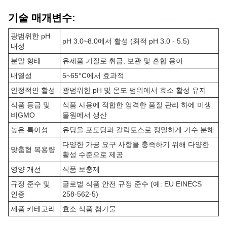
기술 매개변수:
광범위한 pH
pH 3.0~8.0에서 활성 (최적 pH 3.0 - 5.5)
내성
분말 형태
유제품 기질로 취급, 보관 및 혼합 용이
내열성
5~65°C에서 효과적
안정적인 활성
광범위한 pH 및 온도 범위에서 효소 활성 유지
식품 등급 및
식품 사용에 적합한 엄격한 품질 관리 하에 미생
비GMO
물원에서 생산
높은 특이성
유당을 포도당과 갈락토스로 정밀하게 가수 분해
다양한 가공 요구 사항을 충족하기 위해 다양한
맞춤형 복용량
활성 수준으로 제공
영양 개선
식품 보충제
규정 준수 및
글로벌 식품 안전 규정 준수 (예: EU EINECS
인증
258-562-5)
제품 카테고리
효소 식품 첨가물