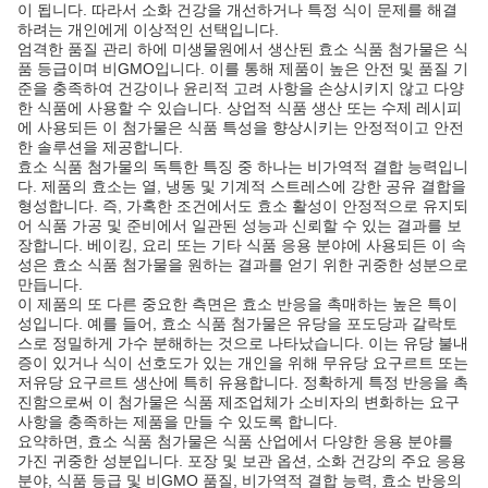
이 됩니다. 따라서 소화 건강을 개선하거나 특정 식이 문제를 해결
하려는 개인에게 이상적인 선택입니다.
엄격한 품질 관리 하에 미생물원에서 생산된 효소 식품 첨가물은 식
품 등급이며 비GMO입니다. 이를 통해 제품이 높은 안전 및 품질 기
준을 충족하여 건강이나 윤리적 고려 사항을 손상시키지 않고 다양
한 식품에 사용할 수 있습니다. 상업적 식품 생산 또는 수제 레시피
에 사용되든 이 첨가물은 식품 특성을 향상시키는 안정적이고 안전
한 솔루션을 제공합니다.
효소 식품 첨가물의 독특한 특징 중 하나는 비가역적 결합 능력입니
다. 제품의 효소는 열, 냉동 및 기계적 스트레스에 강한 공유 결합을
형성합니다. 즉, 가혹한 조건에서도 효소 활성이 안정적으로 유지되
어 식품 가공 및 준비에서 일관된 성능과 신뢰할 수 있는 결과를 보
장합니다. 베이킹, 요리 또는 기타 식품 응용 분야에 사용되든 이 속
성은 효소 식품 첨가물을 원하는 결과를 얻기 위한 귀중한 성분으로
만듭니다.
이 제품의 또 다른 중요한 측면은 효소 반응을 촉매하는 높은 특이
성입니다. 예를 들어, 효소 식품 첨가물은 유당을 포도당과 갈락토
스로 정밀하게 가수 분해하는 것으로 나타났습니다. 이는 유당 불내
증이 있거나 식이 선호도가 있는 개인을 위해 무유당 요구르트 또는
저유당 요구르트 생산에 특히 유용합니다. 정확하게 특정 반응을 촉
진함으로써 이 첨가물은 식품 제조업체가 소비자의 변화하는 요구
사항을 충족하는 제품을 만들 수 있도록 합니다.
요약하면, 효소 식품 첨가물은 식품 산업에서 다양한 응용 분야를
가진 귀중한 성분입니다. 포장 및 보관 옵션, 소화 건강의 주요 응용
분야, 식품 등급 및 비GMO 품질, 비가역적 결합 능력, 효소 반응의