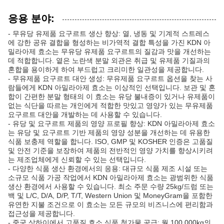
응용 분야:
- 무유당 유제품 요구르트 생산 향상: 열, 냉동 및 기계적 스트레스
에 강한 공유 결합을 형성하는 비가역적 결합 특성을 가진 KDN 아
밀라아제 효소는 무유당 유제품 요구르트의 질감과 맛을 개선하는
데 적합합니다. 옅은 노란색 분말 외관은 취급 및 유제품 기질과의
혼합을 용이하게 하여 부드럽고 크리미한 일관성을 제공합니다.
- 무유제품 요구르트 대안 생성: 무유제품 요구르트 옵션을 찾는 사
람들에게 KDN 아밀라아제 효소는 이상적인 선택입니다. 보관 및 혼
합이 간편한 분말 형태의 이 효소는 유당 불내증이 있거나 유제품이
없는 식단을 따르는 개인에게 적합한 맛있고 영양가 있는 무유제품
요구르트 대안을 개발하는 데 사용할 수 있습니다.
- 유당 및 요구르트 제품의 영양 프로필 향상: KDN 아밀라아제 효소
는 유당 및 요구르트 기반 제품의 영양 성분을 개선하는 데 유용한
식품 보충제 역할을 합니다. ISO, GMP 및 KOSHER 인증은 고품질
및 안전 기준을 보장하여 제품의 전반적인 영양 가치를 향상시키려
는 제조업체에게 신뢰할 수 있는 선택입니다.
- 다양한 식품 생산 환경에서의 응용: 대규모 식품 제조 시설 또는
소규모 식품 가공 작업에서 KDN 아밀라아제 효소는 광범위한 식품
생산 환경에서 사용할 수 있습니다. 최소 주문 수량 25kg/드럼 또는
백 및 L/C, D/A, D/P, T/T, Western Union 및 MoneyGram을 포함한
유연한 지불 조건으로 이 효소는 모든 규모의 비즈니스에 편리함과
접근성을 제공합니다.
- 중국 상하이에서 고품질 효소 식품 첨가물 공급: 월 100,000kg의