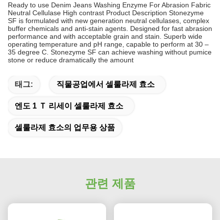
Ready to use Denim Jeans Washing Enzyme For Abrasion Fabric
Neutral Cellulase High contrast Product Description Stonezyme
SF is formulated with new generation neutral cellulases, complex
buffer chemicals and anti-stain agents. Designed for fast abrasion
performance and with acceptable grain and stain. Superb wide
operating temperature and pH range, capable to perform at 30 –
35 degree C. Stonezyme SF can achieve washing without pumice
stone or reduce dramatically the amount
태그:
직물공업에서 셀룰라제 효소
엔도 1 Ｔ 리세이 셀룰라제 효소
셀룰라제 효소의 업무용 상품
관련 제품