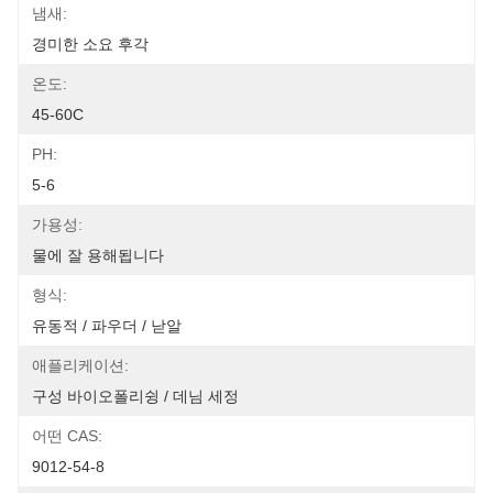
냄새:
경미한 소요 후각
온도:
45-60C
PH:
5-6
가용성:
물에 잘 용해됩니다
형식:
유동적 / 파우더 / 낟알
애플리케이션:
구성 바이오폴리슁 / 데님 세정
어떤 CAS:
9012-54-8