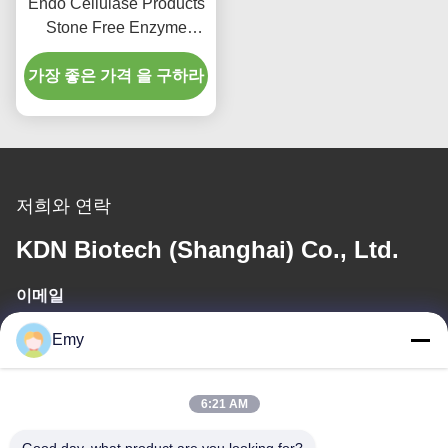
Endo Cellulase Products
Stone Free Enzyme
Wash For Jeans
가장 좋은 가격 을 구하라
Household Hospital
저희와 연락
KDN Biotech (Shanghai) Co., Ltd.
이메일
panxy@vlandgroup.com
Emy
일 시간
6:21 AM
9:00-17:30