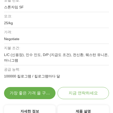
모델 번호:
스톤자임 SF
모크:
25/kg
가격:
Negotiate
지불 조건:
L/C (신용장), 인수 인도, D/P (지급도 조건), 전신환, 웨스턴 유니온,
머니그램
공급 능력:
100000 킬로그램 / 킬로그램마다 달
가장 좋은 가격 을 구하라
지금 연락하세요
자세한 정보
제품 설명