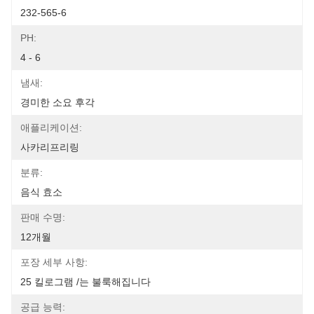
232-565-6
PH:
4 - 6
냄새:
경미한 소요 후각
애플리케이션:
사카리프리링
분류:
음식 효소
판매 수명:
12개월
포장 세부 사항:
25 킬로그램 /는 불룩해집니다
공급 능력: