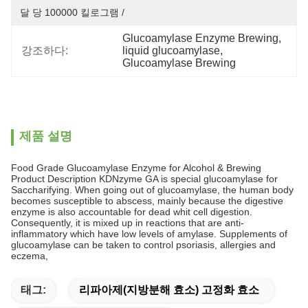
달 당 100000 킬로그램 /
Glucoamylase Enzyme Brewing
, 
강조하다:
liquid glucoamylase
, 
Glucoamylase Brewing
제품 설명
Food Grade Glucoamylase Enzyme for Alcohol & Brewing
Product Description KDNzyme GA is special glucoamylase for
Saccharifying. When going out of glucoamylase, the human body
becomes susceptible to abscess, mainly because the digestive
enzyme is also accountable for dead whit cell digestion.
Consequently, it is mixed up in reactions that are anti-
inflammatory which have low levels of amylase. Supplements of
glucoamylase can be taken to control psoriasis, allergies and
eczema,
태그:
리파아제(지방분해 효소) 고정화 효소