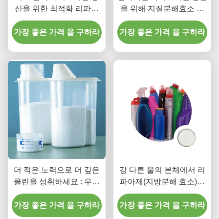
산을 위한 최적화 리파아
을 위해 지질분해효소 기
제(지방분해 효소)
반 원자로의 가능성을 조
가장 좋은 가격 을 구하라
가장 좋은 가격 을 구하라
사하기
더 적은 노력으로 더 깊은
강 다른 물의 본체에서 리
클린을 성취하세요 : 우리
파아제(지방분해 효소)에
의 리파아제(지방분해 효
의한 트리글리세리드의 가
소) 합성 세제는 당신을 위
가장 좋은 가격 을 구하라
가장 좋은 가격 을 구하라
수분해
한 작업을 합니다