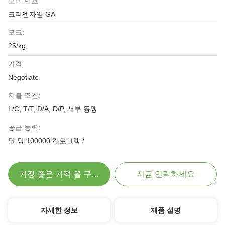
모델 번호:
크디엔자임 GA
모크:
25/kg
가격:
Negotiate
지불 조건:
L/C, T/T, D/A, D/P, 서부 동맹
공급 능력:
달 당 100000 킬로그램 /
가장 좋은 가격 을 구하라
지금 연락하세요
자세한 정보
제품 설명