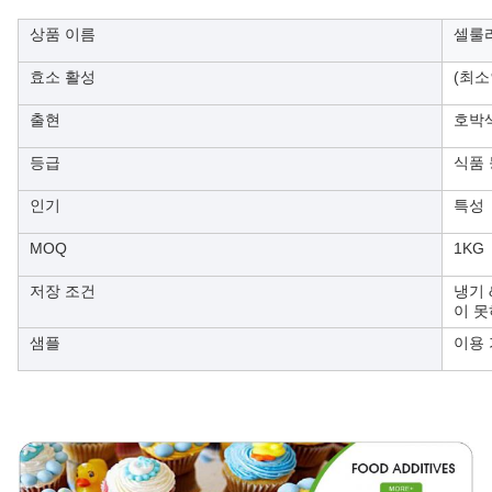
상품 이름
셀룰
효소 활성
(최소인
출현
호박
등급
식품
인기
특성
MOQ
1KG
저장 조건
냉기 
이 못
샘플
이용