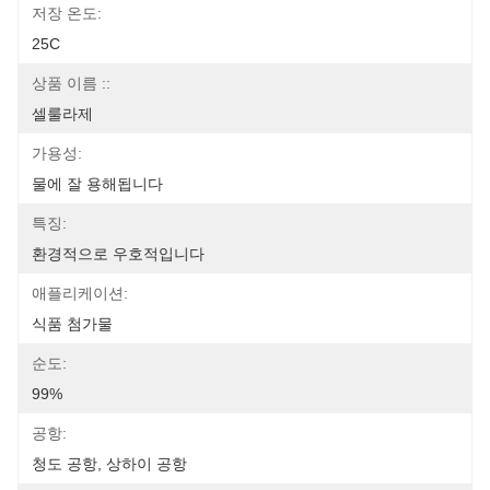
저장 온도:
25C
상품 이름 ::
셀룰라제
가용성:
물에 잘 용해됩니다
특징:
환경적으로 우호적입니다
애플리케이션:
식품 첨가물
순도:
99%
공항:
청도 공항, 상하이 공항