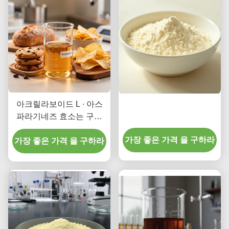
아크릴라보이드 L ∙ 아스
파라기네즈 효소는 구운
음식, 간식 및 커피에서 아
가장 좋은 가격 을 구하라
크릴라미드를 90%까지 감
가장 좋은 가격 을 구하라
소시킵니다.